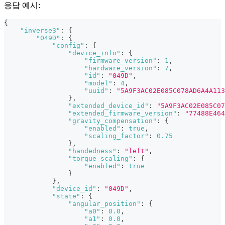
응답 예시:
{
"inverse3"
:
{
"049D"
:
{
"config"
:
{
"device_info"
:
{
"firmware_version"
:
1
,
"hardware_version"
:
7
,
"id"
:
"049D"
,
"model"
:
4
,
"uuid"
:
"5A9F3AC02E085C078AD6A4A113
}
,
"extended_device_id"
:
"5A9F3AC02E085C07
"extended_firmware_version"
:
"77488E464
"gravity_compensation"
:
{
"enabled"
:
true
,
"scaling_factor"
:
0.75
}
,
"handedness"
:
"left"
,
"torque_scaling"
:
{
"enabled"
:
true
}
}
,
"device_id"
:
"049D"
,
"state"
:
{
"angular_position"
:
{
"a0"
:
0.0
,
"a1"
:
0.0
,