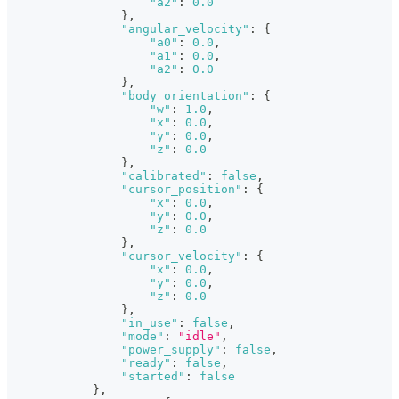
"a2"
:
0.0
}
,
"angular_velocity"
:
{
"a0"
:
0.0
,
"a1"
:
0.0
,
"a2"
:
0.0
}
,
"body_orientation"
:
{
"w"
:
1.0
,
"x"
:
0.0
,
"y"
:
0.0
,
"z"
:
0.0
}
,
"calibrated"
:
false
,
"cursor_position"
:
{
"x"
:
0.0
,
"y"
:
0.0
,
"z"
:
0.0
}
,
"cursor_velocity"
:
{
"x"
:
0.0
,
"y"
:
0.0
,
"z"
:
0.0
}
,
"in_use"
:
false
,
"mode"
:
"idle"
,
"power_supply"
:
false
,
"ready"
:
false
,
"started"
:
false
}
,