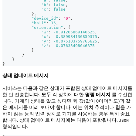
"a"
:
false
,
"b"
:
false
,
"c"
:
false
}
,
"device_id"
:
"0"
,
"hall"
:
15
,
"orientation"
:
{
"w"
:
-0.91265869140625
,
"x"
:
-0.389984130859375
,
"y"
:
-0.075103759765625
,
"z"
:
-0.07635498046875
}
}
}
}
상태 업데이트 메시지
서비스는 다음과 같은 상태가 포함된 상태 업데이트 메시지를
한 번 전송합니다.
모두
각 장치에 대한
명령 메시지
를 수신합
니다. 기계의 상태를 알고 싶다면 힘 값(값이 0이더라도)과 같
은 메시지를 미리 보내야 합니다. 이는 위치 추적이나 힘을 가
하지 않는 등의 입력 장치로 기기를 사용하는 경우 특히 중요
합니다. 상태 업데이트 메시지에는 다음이 포함됩니다.
JSON
형식입니다: