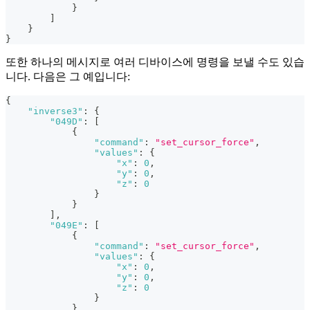
}
]
}
}
또한 하나의 메시지로 여러 디바이스에 명령을 보낼 수도 있습
니다. 다음은 그 예입니다:
{
"inverse3"
:
{
"049D"
:
[
{
"command"
:
"set_cursor_force"
,
"values"
:
{
"x"
:
0
,
"y"
:
0
,
"z"
:
0
}
}
]
,
"049E"
:
[
{
"command"
:
"set_cursor_force"
,
"values"
:
{
"x"
:
0
,
"y"
:
0
,
"z"
:
0
}
}