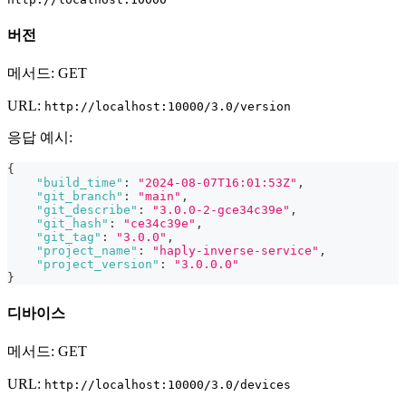
버전
메서드: GET
URL:
http://localhost:10000/3.0/version
응답 예시:
{
"build_time"
:
"2024-08-07T16:01:53Z"
,
"git_branch"
:
"main"
,
"git_describe"
:
"3.0.0-2-gce34c39e"
,
"git_hash"
:
"ce34c39e"
,
"git_tag"
:
"3.0.0"
,
"project_name"
:
"haply-inverse-service"
,
"project_version"
:
"3.0.0.0"
}
디바이스
메서드: GET
URL:
http://localhost:10000/3.0/devices