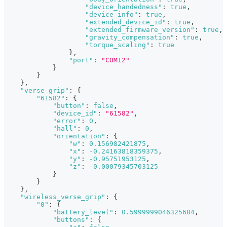
"device_handedness"
:
true
,
"device_info"
:
true
,
"extended_device_id"
:
true
,
"extended_firmware_version"
:
true
,
"gravity_compensation"
:
true
,
"torque_scaling"
:
true
}
,
"port"
:
"COM12"
}
}
}
,
"verse_grip"
:
{
"61582"
:
{
"button"
:
false
,
"device_id"
:
"61582"
,
"error"
:
0
,
"hall"
:
0
,
"orientation"
:
{
"w"
:
0.156982421875
,
"x"
:
-0.24163818359375
,
"y"
:
-0.95751953125
,
"z"
:
-0.00079345703125
}
}
}
,
"wireless_verse_grip"
:
{
"0"
:
{
"battery_level"
:
0.5999999046325684
,
"buttons"
:
{