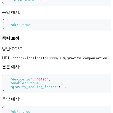
"force_scale"
:
0.5
}
응답 예시:
{
"ok"
:
true
}
중력 보정
방법: POST
URL:
http://localhost:10000/3.0/gravity_compensation
본문 예시:
{
"device_id"
:
"049D"
,
"enable"
:
true
,
"gravity_scaling_factor"
:
0.8
}
응답 예시:
{
"ok"
:
true