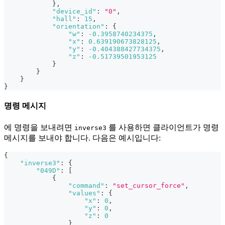
}
,
"device_id"
:
"0"
,
"hall"
:
15
,
"orientation"
:
{
"w"
:
-0.3958740234375
,
"x"
:
0.639190673828125
,
"y"
:
-0.404388427734375
,
"z"
:
-0.51739501953125
}
}
}
}
명령 메시지
에 명령을 보내려면
를 사용하면 클라이언트가 명령
inverse3
메시지를 보내야 합니다. 다음은 예시입니다:
{
"inverse3"
:
{
"049D"
:
[
{
"command"
:
"set_cursor_force"
,
"values"
:
{
"x"
:
0
,
"y"
:
0
,
"z"
:
0
}