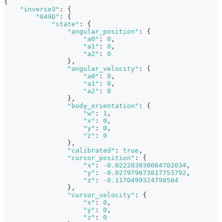
{
"inverse3"
:
{
"049D"
:
{
"state"
:
{
"angular_position"
:
{
"a0"
:
0
,
"a1"
:
0
,
"a2"
:
0
}
,
"angular_velocity"
:
{
"a0"
:
0
,
"a1"
:
0
,
"a2"
:
0
}
,
"body_orientation"
:
{
"w"
:
1
,
"x"
:
0
,
"y"
:
0
,
"z"
:
0
}
,
"calibrated"
:
true
,
"cursor_position"
:
{
"x"
:
-0.022203030064702034
,
"y"
:
-0.027979673817753792
,
"z"
:
-0.1170499324798584
}
,
"cursor_velocity"
:
{
"x"
:
0
,
"y"
:
0
,
"z"
:
0