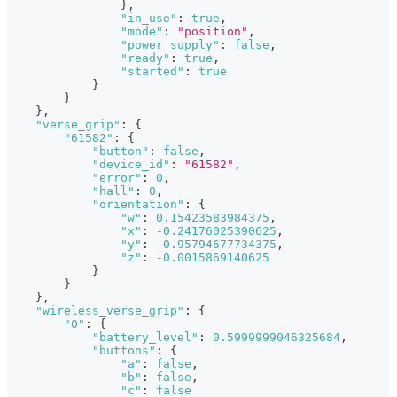
}
,
"in_use"
:
true
,
"mode"
:
"position"
,
"power_supply"
:
false
,
"ready"
:
true
,
"started"
:
true
}
}
}
,
"verse_grip"
:
{
"61582"
:
{
"button"
:
false
,
"device_id"
:
"61582"
,
"error"
:
0
,
"hall"
:
0
,
"orientation"
:
{
"w"
:
0.15423583984375
,
"x"
:
-0.24176025390625
,
"y"
:
-0.95794677734375
,
"z"
:
-0.0015869140625
}
}
}
,
"wireless_verse_grip"
:
{
"0"
:
{
"battery_level"
:
0.5999999046325684
,
"buttons"
:
{
"a"
:
false
,
"b"
:
false
,
"c"
:
false