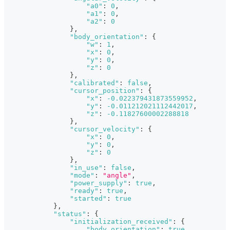
"a0"
:
0
,
"a1"
:
0
,
"a2"
:
0
}
,
"body_orientation"
:
{
"w"
:
1
,
"x"
:
0
,
"y"
:
0
,
"z"
:
0
}
,
"calibrated"
:
false
,
"cursor_position"
:
{
"x"
:
-0.022379431873559952
,
"y"
:
-0.011212021112442017
,
"z"
:
-0.11827600002288818
}
,
"cursor_velocity"
:
{
"x"
:
0
,
"y"
:
0
,
"z"
:
0
}
,
"in_use"
:
false
,
"mode"
:
"angle"
,
"power_supply"
:
true
,
"ready"
:
true
,
"started"
:
true
}
,
"status"
:
{
"initialization_received"
:
{
"body_orientation"
:
true
,