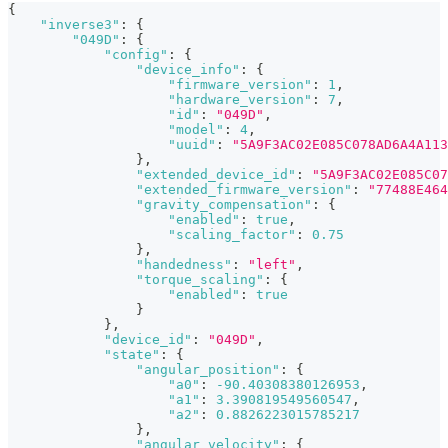
{
"inverse3"
:
{
"049D"
:
{
"config"
:
{
"device_info"
:
{
"firmware_version"
:
1
,
"hardware_version"
:
7
,
"id"
:
"049D"
,
"model"
:
4
,
"uuid"
:
"5A9F3AC02E085C078AD6A4A113
}
,
"extended_device_id"
:
"5A9F3AC02E085C07
"extended_firmware_version"
:
"77488E464
"gravity_compensation"
:
{
"enabled"
:
true
,
"scaling_factor"
:
0.75
}
,
"handedness"
:
"left"
,
"torque_scaling"
:
{
"enabled"
:
true
}
}
,
"device_id"
:
"049D"
,
"state"
:
{
"angular_position"
:
{
"a0"
:
-90.40308380126953
,
"a1"
:
3.390819549560547
,
"a2"
:
0.8826223015785217
}
,
"angular_velocity"
:
{