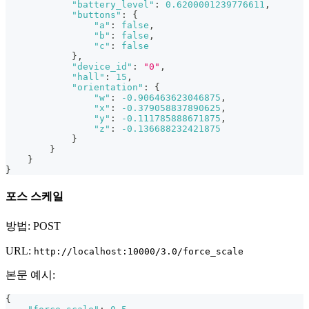
"battery_level"
:
0.6200001239776611
,
"buttons"
:
{
"a"
:
false
,
"b"
:
false
,
"c"
:
false
}
,
"device_id"
:
"0"
,
"hall"
:
15
,
"orientation"
:
{
"w"
:
-0.906463623046875
,
"x"
:
-0.379058837890625
,
"y"
:
-0.111785888671875
,
"z"
:
-0.136688232421875
}
}
}
}
포스 스케일
방법: POST
URL:
http://localhost:10000/3.0/force_scale
본문 예시:
{