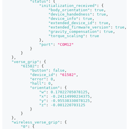
"status"
:
{
"initialization_received"
:
{
"body_orientation"
:
true
,
"device_handedness"
:
true
,
"device_info"
:
true
,
"extended_device_id"
:
true
,
"extended_firmware_version"
:
true
,
"gravity_compensation"
:
true
,
"torque_scaling"
:
true
}
,
"port"
:
"COM12"
}
}
}
,
"verse_grip"
:
{
"61582"
:
{
"button"
:
false
,
"device_id"
:
"61582"
,
"error"
:
0
,
"hall"
:
0
,
"orientation"
:
{
"w"
:
0.17022705078125
,
"x"
:
-0.24114990234375
,
"y"
:
-0.95538330078125
,
"z"
:
-0.001220703125
}
}
}
,
"wireless_verse_grip"
:
{
"0"
:
{