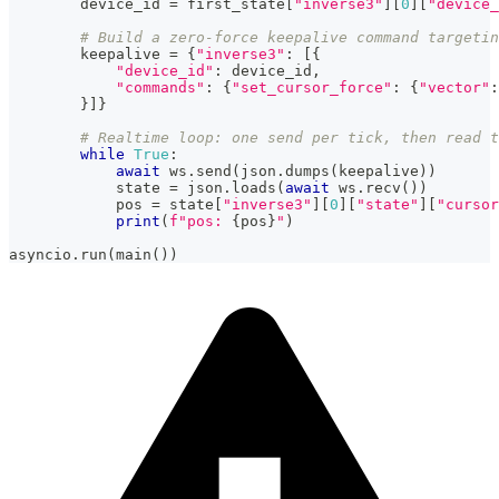
        device_id 
=
 first_state
[
"inverse3"
]
[
0
]
[
"device_
# Build a zero-force keepalive command targetin
        keepalive 
=
{
"inverse3"
:
[
{
"device_id"
:
 device_id
,
"commands"
:
{
"set_cursor_force"
:
{
"vector"
:
}
]
}
# Realtime loop: one send per tick, then read t
while
True
:
await
 ws
.
send
(
json
.
dumps
(
keepalive
)
)
            state 
=
 json
.
loads
(
await
 ws
.
recv
(
)
)
            pos 
=
 state
[
"inverse3"
]
[
0
]
[
"state"
]
[
"cursor
print
(
f"pos: 
{
pos
}
"
)
asyncio
.
run
(
main
(
)
)