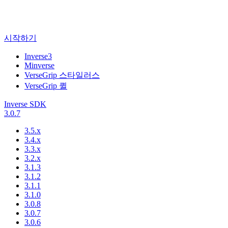
시작하기
Inverse3
Minverse
VerseGrip 스타일러스
VerseGrip 퀼
Inverse SDK
3.0.7
3.5.x
3.4.x
3.3.x
3.2.x
3.1.3
3.1.2
3.1.1
3.1.0
3.0.8
3.0.7
3.0.6