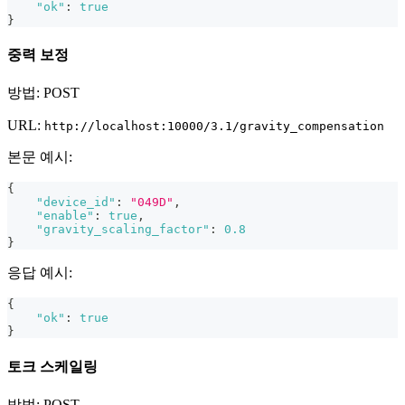
"ok"
:
true
}
중력 보정
방법: POST
URL:
http://localhost:10000/3.1/gravity_compensation
본문 예시:
{
"device_id"
:
"049D"
,
"enable"
:
true
,
"gravity_scaling_factor"
:
0.8
}
응답 예시:
{
"ok"
:
true
}
토크 스케일링
방법: POST