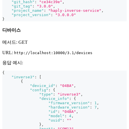
"git_hash"
:
"ce34c39e"
,
"git_tag"
:
"3.0.0"
,
"project_name"
:
"haply-inverse-service"
,
"project_version"
:
"3.0.0.0"
}
디바이스
메서드: GET
URL:
http://localhost:10000/3.1/devices
응답 예시:
{
"inverse3"
:
[
{
"device_id"
:
"04BA"
,
"config"
:
{
"type"
:
"inverse3"
,
"device_info"
:
{
"firmware_version"
:
1
,
"hardware_version"
:
7
,
"id"
:
"04BA"
,
"model"
:
4
,
"uuid"
:
""
}
,
"port"
:
"COM13"
,