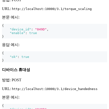
URL:
http://localhost:10000/3.1/torque_scaling
본문 예시:
{
"device_id"
:
"049D"
,
"enable"
:
true
}
응답 예시:
{
"ok"
:
true
}
디바이스 휴대성
방법: POST
URL:
http://localhost:10000/3.1/device_handedness
본문 예시:
{