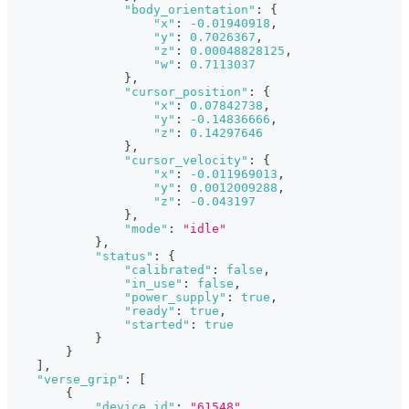
"body_orientation"
:
{
"x"
:
-0.01940918
,
"y"
:
0.7026367
,
"z"
:
0.00048828125
,
"w"
:
0.7113037
}
,
"cursor_position"
:
{
"x"
:
0.07842738
,
"y"
:
-0.14836666
,
"z"
:
0.14297646
}
,
"cursor_velocity"
:
{
"x"
:
-0.011969013
,
"y"
:
0.0012009288
,
"z"
:
-0.043197
}
,
"mode"
:
"idle"
}
,
"status"
:
{
"calibrated"
:
false
,
"in_use"
:
false
,
"power_supply"
:
true
,
"ready"
:
true
,
"started"
:
true
}
}
]
,
"verse_grip"
:
[
{
"device_id"
:
"61548"
,