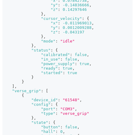
"x"
:
0.07842738
,
"y"
:
-0.14836666
,
"z"
:
0.14297646
}
,
"cursor_velocity"
:
{
"x"
:
-0.011969013
,
"y"
:
0.0012009288
,
"z"
:
-0.043197
}
,
"mode"
:
"idle"
}
,
"status"
:
{
"calibrated"
:
false
,
"in_use"
:
false
,
"power_supply"
:
true
,
"ready"
:
true
,
"started"
:
true
}
}
]
,
"verse_grip"
:
[
{
"device_id"
:
"61548"
,
"config"
:
{
"port"
:
"COM3"
,
"type"
:
"verse_grip"
}
,
"state"
:
{
"button"
:
false
,
"hall"
:
0
,