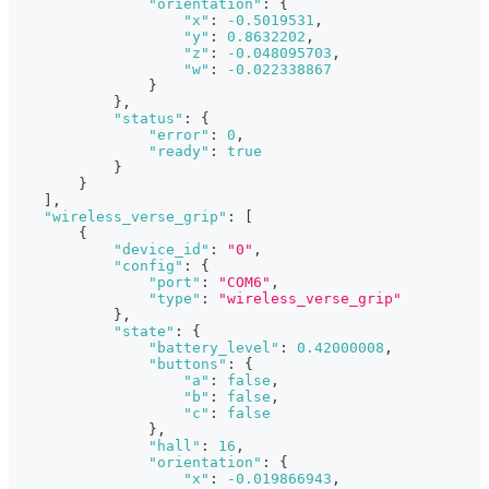
"orientation"
:
{
"x"
:
-0.5019531
,
"y"
:
0.8632202
,
"z"
:
-0.048095703
,
"w"
:
-0.022338867
}
}
,
"status"
:
{
"error"
:
0
,
"ready"
:
true
}
}
]
,
"wireless_verse_grip"
:
[
{
"device_id"
:
"0"
,
"config"
:
{
"port"
:
"COM6"
,
"type"
:
"wireless_verse_grip"
}
,
"state"
:
{
"battery_level"
:
0.42000008
,
"buttons"
:
{
"a"
:
false
,
"b"
:
false
,
"c"
:
false
}
,
"hall"
:
16
,
"orientation"
:
{
"x"
:
-0.019866943
,