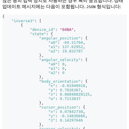
않는 등의 입력 장치로 사용하는 경우 특히 중요합니다. 상태
업데이트 메시지에는 다음이 포함됩니다.
형식입니다:
JSON
{
"inverse3"
:
[
{
"device_id"
:
"04BA"
,
"state"
:
{
"angular_position"
:
{
"a0"
:
-69.31704
,
"a1"
:
137.62952
,
"a2"
:
19.832787
}
,
"angular_velocity"
:
{
"a0"
:
0
,
"a1"
:
0
,
"a2"
:
0
}
,
"body_orientation"
:
{
"x"
:
-0.01940918
,
"y"
:
0.7026367
,
"z"
:
0.00048828125
,
"w"
:
0.7113037
}
,
"cursor_position"
:
{
"x"
:
0.07842738
,
"y"
:
-0.14836666
,
"z"
:
0.14297646
}
,
"cursor_velocity"
:
{