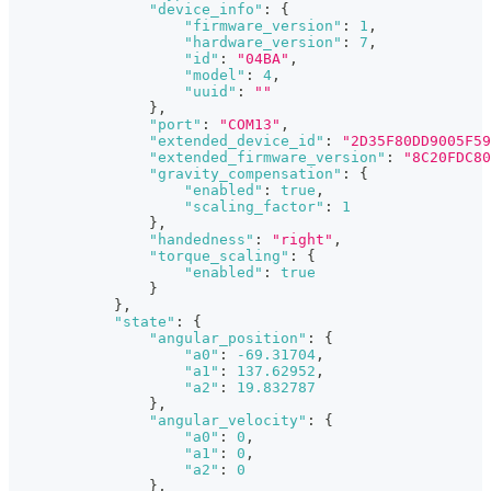
"device_info"
:
{
"firmware_version"
:
1
,
"hardware_version"
:
7
,
"id"
:
"04BA"
,
"model"
:
4
,
"uuid"
:
""
}
,
"port"
:
"COM13"
,
"extended_device_id"
:
"2D35F80DD9005F59
"extended_firmware_version"
:
"8C20FDC80
"gravity_compensation"
:
{
"enabled"
:
true
,
"scaling_factor"
:
1
}
,
"handedness"
:
"right"
,
"torque_scaling"
:
{
"enabled"
:
true
}
}
,
"state"
:
{
"angular_position"
:
{
"a0"
:
-69.31704
,
"a1"
:
137.62952
,
"a2"
:
19.832787
}
,
"angular_velocity"
:
{
"a0"
:
0
,
"a1"
:
0
,
"a2"
:
0
}
,