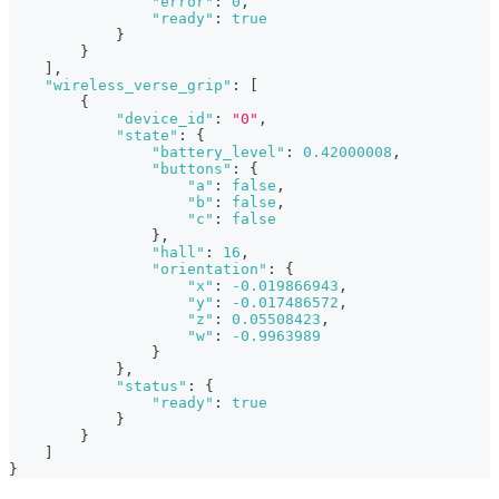
"error"
:
0
,
"ready"
:
true
}
}
]
,
"wireless_verse_grip"
:
[
{
"device_id"
:
"0"
,
"state"
:
{
"battery_level"
:
0.42000008
,
"buttons"
:
{
"a"
:
false
,
"b"
:
false
,
"c"
:
false
}
,
"hall"
:
16
,
"orientation"
:
{
"x"
:
-0.019866943
,
"y"
:
-0.017486572
,
"z"
:
0.05508423
,
"w"
:
-0.9963989
}
}
,
"status"
:
{
"ready"
:
true
}
}
]
}