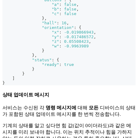
"a"
:
false
,
"b"
:
false
,
"c"
:
false
}
,
"hall"
:
16
,
"orientation"
:
{
"x"
:
-0.019866943
,
"y"
:
-0.017486572
,
"z"
:
0.05508423
,
"w"
:
-0.9963989
}
}
,
"status"
:
{
"ready"
:
true
}
}
]
}
상태 업데이트 메시지
서비스는 수신된 각
명령 메시지에
대해
모든
디바이스의 상태
가 포함된 상태 업데이트 메시지를 한 번씩 전송합니다.
기계의 상태를 알고 싶다면 힘 값(값이 0이더라도)과 같은 메
시지를 미리 보내야 합니다. 이는 위치 추적이나 힘을 가하지