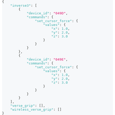
{
"inverse3"
:
[
{
"device_id"
:
"049D"
,
"commands"
:
{
"set_cursor_force"
:
{
"values"
:
{
"x"
:
1.0
,
"y"
:
2.0
,
"z"
:
3.0
}
}
}
}
,
{
"device_id"
:
"049E"
,
"commands"
:
{
"set_cursor_force"
:
{
"values"
:
{
"x"
:
1.0
,
"y"
:
2.0
,
"z"
:
3.0
}
}
}
}
]
,
"verse_grip"
:
[
]
,
"wireless_verse_grip"
:
[
]
}