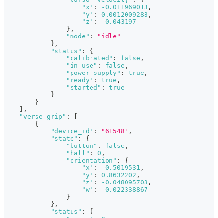
"x"
:
-0.011969013
,
"y"
:
0.0012009288
,
"z"
:
-0.043197
}
,
"mode"
:
"idle"
}
,
"status"
:
{
"calibrated"
:
false
,
"in_use"
:
false
,
"power_supply"
:
true
,
"ready"
:
true
,
"started"
:
true
}
}
]
,
"verse_grip"
:
[
{
"device_id"
:
"61548"
,
"state"
:
{
"button"
:
false
,
"hall"
:
0
,
"orientation"
:
{
"x"
:
-0.5019531
,
"y"
:
0.8632202
,
"z"
:
-0.048095703
,
"w"
:
-0.022338867
}
}
,
"status"
:
{