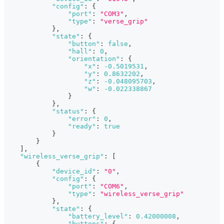
"config"
:
{
"port"
:
"COM3"
,
"type"
:
"verse_grip"
}
,
"state"
:
{
"button"
:
false
,
"hall"
:
0
,
"orientation"
:
{
"x"
:
-0.5019531
,
"y"
:
0.8632202
,
"z"
:
-0.048095703
,
"w"
:
-0.022338867
}
}
,
"status"
:
{
"error"
:
0
,
"ready"
:
true
}
}
]
,
"wireless_verse_grip"
:
[
{
"device_id"
:
"0"
,
"config"
:
{
"port"
:
"COM6"
,
"type"
:
"wireless_verse_grip"
}
,
"state"
:
{
"battery_level"
:
0.42000008
,
"buttons"
:
{