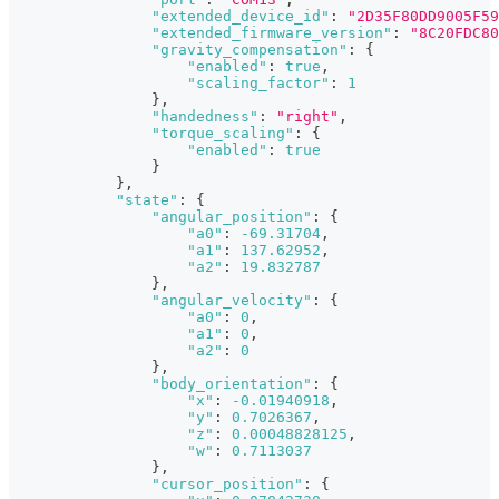
"extended_device_id"
:
"2D35F80DD9005F59
"extended_firmware_version"
:
"8C20FDC80
"gravity_compensation"
:
{
"enabled"
:
true
,
"scaling_factor"
:
1
}
,
"handedness"
:
"right"
,
"torque_scaling"
:
{
"enabled"
:
true
}
}
,
"state"
:
{
"angular_position"
:
{
"a0"
:
-69.31704
,
"a1"
:
137.62952
,
"a2"
:
19.832787
}
,
"angular_velocity"
:
{
"a0"
:
0
,
"a1"
:
0
,
"a2"
:
0
}
,
"body_orientation"
:
{
"x"
:
-0.01940918
,
"y"
:
0.7026367
,
"z"
:
0.00048828125
,
"w"
:
0.7113037
}
,
"cursor_position"
:
{