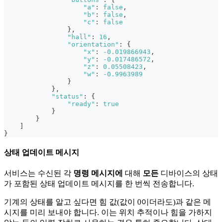
"a"
:
false
,
"b"
:
false
,
"c"
:
false
}
,
"hall"
:
16
,
"orientation"
:
{
"x"
:
-0.019866943
,
"y"
:
-0.017486572
,
"z"
:
0.05508423
,
"w"
:
-0.9963989
}
}
,
"status"
:
{
"ready"
:
true
}
}
]
}
상태 업데이트 메시지
서비스는 수신된 각
명령 메시지에
대해
모든
디바이스의 상태
가 포함된 상태 업데이트 메시지를 한 번씩 전송합니다.
기계의 상태를 알고 싶다면 힘 값(값이 0이더라도)과 같은 메
시지를 미리 보내야 합니다. 이는 위치 추적이나 힘을 가하지