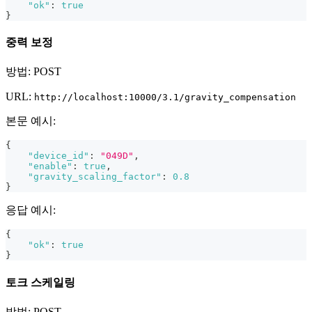
"ok"
:
true
}
중력 보정
방법: POST
URL:
http://localhost:10000/3.1/gravity_compensation
본문 예시:
{
"device_id"
:
"049D"
,
"enable"
:
true
,
"gravity_scaling_factor"
:
0.8
}
응답 예시:
{
"ok"
:
true
}
토크 스케일링
방법: POST