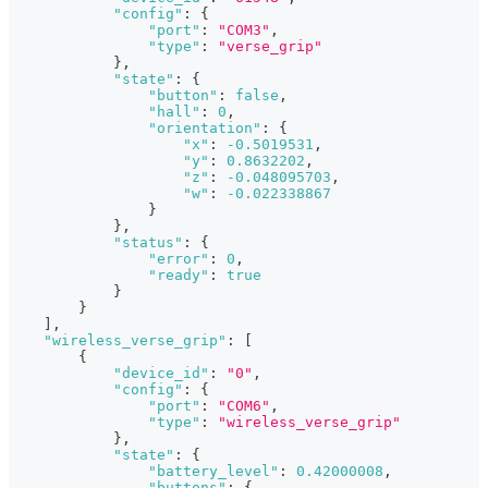
"config"
:
{
"port"
:
"COM3"
,
"type"
:
"verse_grip"
}
,
"state"
:
{
"button"
:
false
,
"hall"
:
0
,
"orientation"
:
{
"x"
:
-0.5019531
,
"y"
:
0.8632202
,
"z"
:
-0.048095703
,
"w"
:
-0.022338867
}
}
,
"status"
:
{
"error"
:
0
,
"ready"
:
true
}
}
]
,
"wireless_verse_grip"
:
[
{
"device_id"
:
"0"
,
"config"
:
{
"port"
:
"COM6"
,
"type"
:
"wireless_verse_grip"
}
,
"state"
:
{
"battery_level"
:
0.42000008
,
"buttons"
:
{