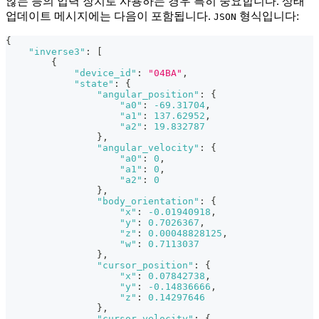
않는 등의 입력 장치로 사용하는 경우 특히 중요합니다. 상태
업데이트 메시지에는 다음이 포함됩니다.
형식입니다:
JSON
{
"inverse3"
:
[
{
"device_id"
:
"04BA"
,
"state"
:
{
"angular_position"
:
{
"a0"
:
-69.31704
,
"a1"
:
137.62952
,
"a2"
:
19.832787
}
,
"angular_velocity"
:
{
"a0"
:
0
,
"a1"
:
0
,
"a2"
:
0
}
,
"body_orientation"
:
{
"x"
:
-0.01940918
,
"y"
:
0.7026367
,
"z"
:
0.00048828125
,
"w"
:
0.7113037
}
,
"cursor_position"
:
{
"x"
:
0.07842738
,
"y"
:
-0.14836666
,
"z"
:
0.14297646
}
,
"cursor_velocity"
:
{