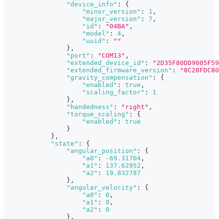
"device_info"
:
{
"minor_version"
:
1
,
"major_version"
:
7
,
"id"
:
"04BA"
,
"model"
:
4
,
"uuid"
:
""
}
,
"port"
:
"COM13"
,
"extended_device_id"
:
"2D35F80DD9005F59
"extended_firmware_version"
:
"8C20FDC80
"gravity_compensation"
:
{
"enabled"
:
true
,
"scaling_factor"
:
1
}
,
"handedness"
:
"right"
,
"torque_scaling"
:
{
"enabled"
:
true
}
}
,
"state"
:
{
"angular_position"
:
{
"a0"
:
-69.31704
,
"a1"
:
137.62952
,
"a2"
:
19.832787
}
,
"angular_velocity"
:
{
"a0"
:
0
,
"a1"
:
0
,
"a2"
:
0
}
,