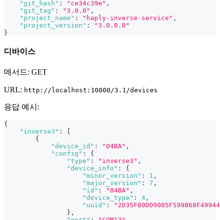
"git_hash"
:
"ce34c39e"
,
"git_tag"
:
"3.0.0"
,
"project_name"
:
"haply-inverse-service"
,
"project_version"
:
"3.0.0.0"
}
디바이스
메서드: GET
URL:
http://localhost:10000/3.1/devices
응답 예시:
{
"inverse3"
:
[
{
"device_id"
:
"04BA"
,
"config"
:
{
"type"
:
"inverse3"
,
"device_info"
:
{
"minor_version"
:
1
,
"major_version"
:
7
,
"id"
:
"04BA"
,
"device_type"
:
4
,
"uuid"
:
"2D35F80DD9005F599B68F49944
}
,
"port"
:
"COM13"
,