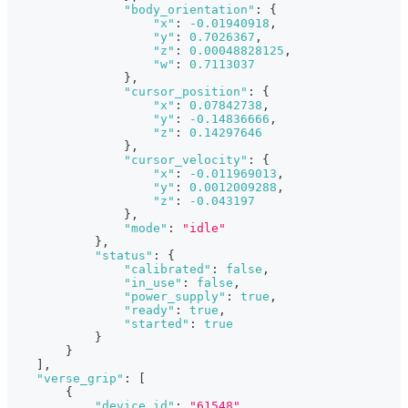
"body_orientation"
:
{
"x"
:
-0.01940918
,
"y"
:
0.7026367
,
"z"
:
0.00048828125
,
"w"
:
0.7113037
}
,
"cursor_position"
:
{
"x"
:
0.07842738
,
"y"
:
-0.14836666
,
"z"
:
0.14297646
}
,
"cursor_velocity"
:
{
"x"
:
-0.011969013
,
"y"
:
0.0012009288
,
"z"
:
-0.043197
}
,
"mode"
:
"idle"
}
,
"status"
:
{
"calibrated"
:
false
,
"in_use"
:
false
,
"power_supply"
:
true
,
"ready"
:
true
,
"started"
:
true
}
}
]
,
"verse_grip"
:
[
{
"device_id"
:
"61548"
,