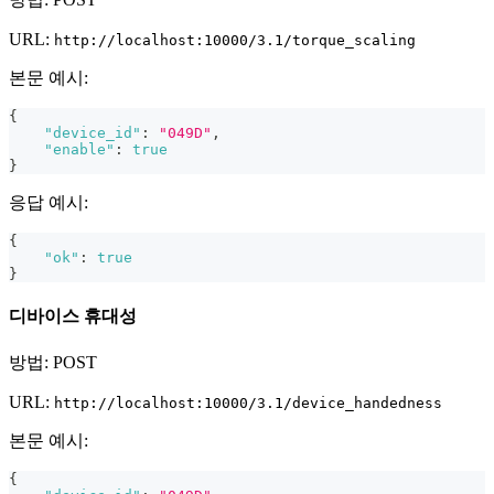
URL:
http://localhost:10000/3.1/torque_scaling
본문 예시:
{
"device_id"
:
"049D"
,
"enable"
:
true
}
응답 예시:
{
"ok"
:
true
}
디바이스 휴대성
방법: POST
URL:
http://localhost:10000/3.1/device_handedness
본문 예시:
{