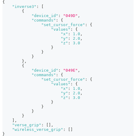
{
"inverse3"
:
[
{
"device_id"
:
"049D"
,
"commands"
:
{
"set_cursor_force"
:
{
"values"
:
{
"x"
:
1.0
,
"y"
:
2.0
,
"z"
:
3.0
}
}
}
}
,
{
"device_id"
:
"049E"
,
"commands"
:
{
"set_cursor_force"
:
{
"values"
:
{
"x"
:
1.0
,
"y"
:
2.0
,
"z"
:
3.0
}
}
}
}
]
,
"verse_grip"
:
[
]
,
"wireless_verse_grip"
:
[
]
}