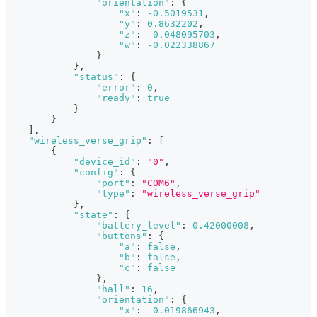
"orientation"
:
{
"x"
:
-0.5019531
,
"y"
:
0.8632202
,
"z"
:
-0.048095703
,
"w"
:
-0.022338867
}
}
,
"status"
:
{
"error"
:
0
,
"ready"
:
true
}
}
]
,
"wireless_verse_grip"
:
[
{
"device_id"
:
"0"
,
"config"
:
{
"port"
:
"COM6"
,
"type"
:
"wireless_verse_grip"
}
,
"state"
:
{
"battery_level"
:
0.42000008
,
"buttons"
:
{
"a"
:
false
,
"b"
:
false
,
"c"
:
false
}
,
"hall"
:
16
,
"orientation"
:
{
"x"
:
-0.019866943
,