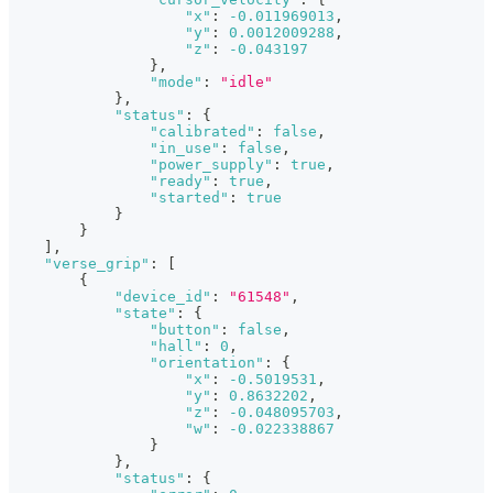
"x"
:
-0.011969013
,
"y"
:
0.0012009288
,
"z"
:
-0.043197
}
,
"mode"
:
"idle"
}
,
"status"
:
{
"calibrated"
:
false
,
"in_use"
:
false
,
"power_supply"
:
true
,
"ready"
:
true
,
"started"
:
true
}
}
]
,
"verse_grip"
:
[
{
"device_id"
:
"61548"
,
"state"
:
{
"button"
:
false
,
"hall"
:
0
,
"orientation"
:
{
"x"
:
-0.5019531
,
"y"
:
0.8632202
,
"z"
:
-0.048095703
,
"w"
:
-0.022338867
}
}
,
"status"
:
{