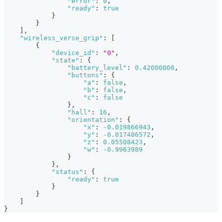
"error"
:
0
,
"ready"
:
true
}
}
]
,
"wireless_verse_grip"
:
[
{
"device_id"
:
"0"
,
"state"
:
{
"battery_level"
:
0.42000008
,
"buttons"
:
{
"a"
:
false
,
"b"
:
false
,
"c"
:
false
}
,
"hall"
:
16
,
"orientation"
:
{
"x"
:
-0.019866943
,
"y"
:
-0.017486572
,
"z"
:
0.05508423
,
"w"
:
-0.9963989
}
}
,
"status"
:
{
"ready"
:
true
}
}
]
}