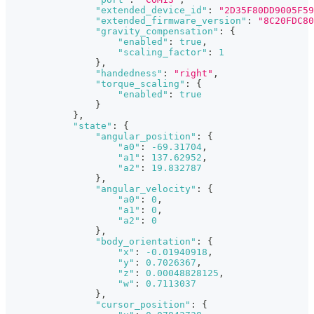
"extended_device_id"
:
"2D35F80DD9005F59
"extended_firmware_version"
:
"8C20FDC80
"gravity_compensation"
:
{
"enabled"
:
true
,
"scaling_factor"
:
1
}
,
"handedness"
:
"right"
,
"torque_scaling"
:
{
"enabled"
:
true
}
}
,
"state"
:
{
"angular_position"
:
{
"a0"
:
-69.31704
,
"a1"
:
137.62952
,
"a2"
:
19.832787
}
,
"angular_velocity"
:
{
"a0"
:
0
,
"a1"
:
0
,
"a2"
:
0
}
,
"body_orientation"
:
{
"x"
:
-0.01940918
,
"y"
:
0.7026367
,
"z"
:
0.00048828125
,
"w"
:
0.7113037
}
,
"cursor_position"
:
{