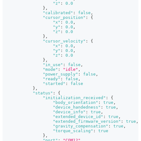
"z"
:
0.0
}
,
"calibrated"
:
false
,
"cursor_position"
:
{
"x"
:
0.0
,
"y"
:
0.0
,
"z"
:
0.0
}
,
"cursor_velocity"
:
{
"x"
:
0.0
,
"y"
:
0.0
,
"z"
:
0.0
}
,
"in_use"
:
false
,
"mode"
:
"idle"
,
"power_supply"
:
false
,
"ready"
:
false
,
"started"
:
false
}
,
"status"
:
{
"initialization_received"
:
{
"body_orientation"
:
true
,
"device_handedness"
:
true
,
"device_info"
:
true
,
"extended_device_id"
:
true
,
"extended_firmware_version"
:
true
,
"gravity_compensation"
:
true
,
"torque_scaling"
:
true
}
,
"port"
:
"COM12"