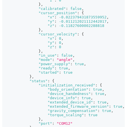
"z"
:
0
}
,
"calibrated"
:
false
,
"cursor_position"
:
{
"x"
:
-0.022379431873559952
,
"y"
:
-0.011212021112442017
,
"z"
:
-0.11827600002288818
}
,
"cursor_velocity"
:
{
"x"
:
0
,
"y"
:
0
,
"z"
:
0
}
,
"in_use"
:
false
,
"mode"
:
"angle"
,
"power_supply"
:
true
,
"ready"
:
true
,
"started"
:
true
}
,
"status"
:
{
"initialization_received"
:
{
"body_orientation"
:
true
,
"device_handedness"
:
true
,
"device_info"
:
true
,
"extended_device_id"
:
true
,
"extended_firmware_version"
:
true
,
"gravity_compensation"
:
true
,
"torque_scaling"
:
true
}
,
"port"
:
"COM12"