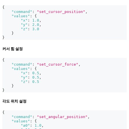
{
"command"
:
"set_cursor_position"
,
"values"
:
{
"x"
:
1.0
,
"y"
:
2.0
,
"z"
:
3.0
}
}
커서 힘 설정
{
"command"
:
"set_cursor_force"
,
"values"
:
{
"x"
:
0.5
,
"y"
:
0.5
,
"z"
:
0.5
}
}
각도 위치 설정
{
"command"
:
"set_angular_position"
,
"values"
:
{
"a0"
:
1.0
,