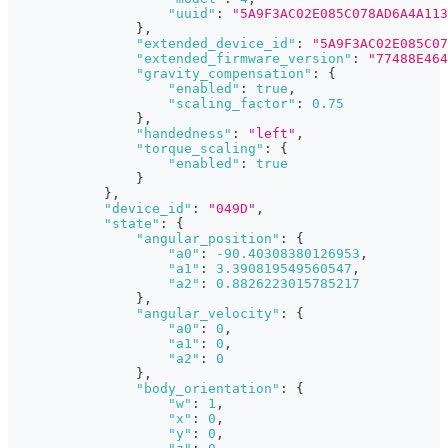
"uuid"
:
"5A9F3AC02E085C078AD6A4A113
}
,
"extended_device_id"
:
"5A9F3AC02E085C07
"extended_firmware_version"
:
"77488E464
"gravity_compensation"
:
{
"enabled"
:
true
,
"scaling_factor"
:
0.75
}
,
"handedness"
:
"left"
,
"torque_scaling"
:
{
"enabled"
:
true
}
}
,
"device_id"
:
"049D"
,
"state"
:
{
"angular_position"
:
{
"a0"
:
-90.40308380126953
,
"a1"
:
3.390819549560547
,
"a2"
:
0.8826223015785217
}
,
"angular_velocity"
:
{
"a0"
:
0
,
"a1"
:
0
,
"a2"
:
0
}
,
"body_orientation"
:
{
"w"
:
1
,
"x"
:
0
,
"y"
:
0
,