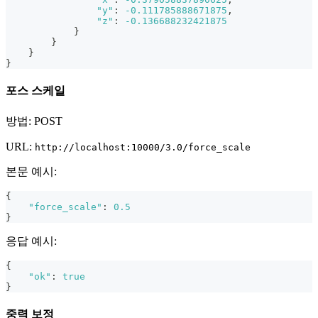
"y"
:
-0.111785888671875
,
"z"
:
-0.136688232421875
}
}
}
}
포스 스케일
방법: POST
URL:
http://localhost:10000/3.0/force_scale
본문 예시:
{
"force_scale"
:
0.5
}
응답 예시:
{
"ok"
:
true
}
중력 보정