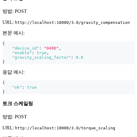
방법: POST
URL:
http://localhost:10000/3.0/gravity_compensation
본문 예시:
{
"device_id"
:
"049D"
,
"enable"
:
true
,
"gravity_scaling_factor"
:
0.8
}
응답 예시:
{
"ok"
:
true
}
토크 스케일링
방법: POST
URL:
http://localhost:10000/3.0/torque_scaling