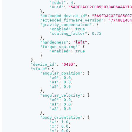
"model"
:
4
,
"uuid"
:
"5A9F3AC02E085C078AD6A4A113
}
,
"extended_device_id"
:
"5A9F3AC02E085C07
"extended_firmware_version"
:
"77488E464
"gravity_compensation"
:
{
"enabled"
:
true
,
"scaling_factor"
:
0.75
}
,
"handedness"
:
"left"
,
"torque_scaling"
:
{
"enabled"
:
true
}
}
,
"device_id"
:
"049D"
,
"state"
:
{
"angular_position"
:
{
"a0"
:
0.0
,
"a1"
:
0.0
,
"a2"
:
0.0
}
,
"angular_velocity"
:
{
"a0"
:
0.0
,
"a1"
:
0.0
,
"a2"
:
0.0
}
,
"body_orientation"
:
{
"w"
:
1.0
,
"x"
:
0.0
,
"y"
:
0.0
,