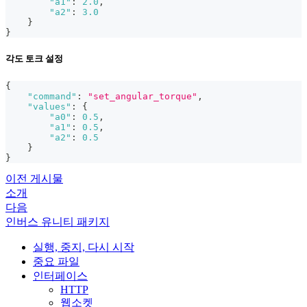
"a1"
:
2.0
,
"a2"
:
3.0
}
}
각도 토크 설정
{
"command"
:
"set_angular_torque"
,
"values"
:
{
"a0"
:
0.5
,
"a1"
:
0.5
,
"a2"
:
0.5
}
}
이전 게시물
소개
다음
인버스 유니티 패키지
실행, 중지, 다시 시작
중요 파일
인터페이스
HTTP
웹소켓