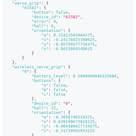
"verse_grip"
:
{
"61582"
:
{
"button"
:
false
,
"device_id"
:
"61582"
,
"error"
:
0
,
"hall"
:
0
,
"orientation"
:
{
"w"
:
0.15423583984375
,
"x"
:
-0.24176025390625
,
"y"
:
-0.95794677734375
,
"z"
:
-0.0015869140625
}
}
}
,
"wireless_verse_grip"
:
{
"0"
:
{
"battery_level"
:
0.5999999046325684
,
"buttons"
:
{
"a"
:
false
,
"b"
:
false
,
"c"
:
false
}
,
"device_id"
:
"0"
,
"hall"
:
15
,
"orientation"
:
{
"w"
:
-0.3958740234375
,
"x"
:
0.639190673828125
,
"y"
:
-0.404388427734375
,
"z"
:
-0.51739501953125
}