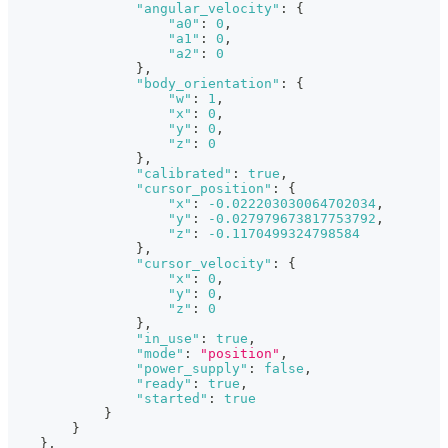
"angular_velocity"
:
{
"a0"
:
0
,
"a1"
:
0
,
"a2"
:
0
}
,
"body_orientation"
:
{
"w"
:
1
,
"x"
:
0
,
"y"
:
0
,
"z"
:
0
}
,
"calibrated"
:
true
,
"cursor_position"
:
{
"x"
:
-0.022203030064702034
,
"y"
:
-0.027979673817753792
,
"z"
:
-0.1170499324798584
}
,
"cursor_velocity"
:
{
"x"
:
0
,
"y"
:
0
,
"z"
:
0
}
,
"in_use"
:
true
,
"mode"
:
"position"
,
"power_supply"
:
false
,
"ready"
:
true
,
"started"
:
true
}
}
}
,