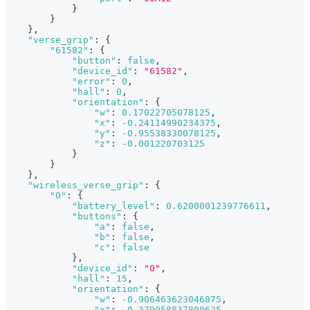
}
}
}
,
"verse_grip"
:
{
"61582"
:
{
"button"
:
false
,
"device_id"
:
"61582"
,
"error"
:
0
,
"hall"
:
0
,
"orientation"
:
{
"w"
:
0.17022705078125
,
"x"
:
-0.24114990234375
,
"y"
:
-0.95538330078125
,
"z"
:
-0.001220703125
}
}
}
,
"wireless_verse_grip"
:
{
"0"
:
{
"battery_level"
:
0.6200001239776611
,
"buttons"
:
{
"a"
:
false
,
"b"
:
false
,
"c"
:
false
}
,
"device_id"
:
"0"
,
"hall"
:
15
,
"orientation"
:
{
"w"
:
-0.906463623046875
,
"x"
:
-0.379058837890625
,