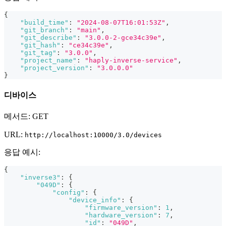
{
"build_time"
:
"2024-08-07T16:01:53Z"
,
"git_branch"
:
"main"
,
"git_describe"
:
"3.0.0-2-gce34c39e"
,
"git_hash"
:
"ce34c39e"
,
"git_tag"
:
"3.0.0"
,
"project_name"
:
"haply-inverse-service"
,
"project_version"
:
"3.0.0.0"
}
디바이스
메서드: GET
URL:
http://localhost:10000/3.0/devices
응답 예시:
{
"inverse3"
:
{
"049D"
:
{
"config"
:
{
"device_info"
:
{
"firmware_version"
:
1
,
"hardware_version"
:
7
,
"id"
:
"049D"
,