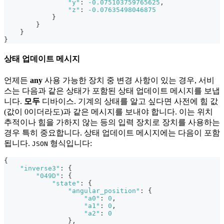
"y"
:
-0.075103759765625
,
"z"
:
-0.07635498046875
}
}
}
}
상태 업데이트 메시지
언제든
any
사용 가능한 장치 중 변경 사항이 있는 경우, 서비
스는 다음과 같은 상태가 포함된 상태 업데이트 메시지를 보냅
니다.
모두
디바이스. 기계의 상태를 알고 싶다면 사전에 힘 값
(값이 0이더라도)과 같은 메시지를 보내야 합니다. 이는 위치
추적이나 힘을 가하지 않는 등의 입력 장치로 장치를 사용하는
경우 특히 중요합니다. 상태 업데이트 메시지에는 다음이 포함
됩니다.
형식입니다:
JSON
{
"inverse3"
:
{
"049D"
:
{
"state"
:
{
"angular_position"
:
{
"a0"
:
0
,
"a1"
:
0
,
"a2"
:
0
}
,