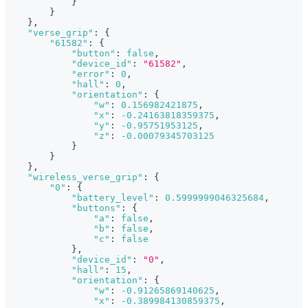
}
}
}
,
"verse_grip"
:
{
"61582"
:
{
"button"
:
false
,
"device_id"
:
"61582"
,
"error"
:
0
,
"hall"
:
0
,
"orientation"
:
{
"w"
:
0.156982421875
,
"x"
:
-0.24163818359375
,
"y"
:
-0.95751953125
,
"z"
:
-0.00079345703125
}
}
}
,
"wireless_verse_grip"
:
{
"0"
:
{
"battery_level"
:
0.5999999046325684
,
"buttons"
:
{
"a"
:
false
,
"b"
:
false
,
"c"
:
false
}
,
"device_id"
:
"0"
,
"hall"
:
15
,
"orientation"
:
{
"w"
:
-0.91265869140625
,
"x"
:
-0.389984130859375
,