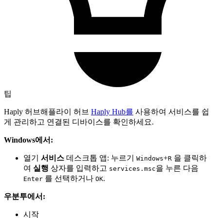
팁
Haply 허브해플라이 허브
Haply Hub를
사용하여 서비스를 쉽
게 관리하고 연결된 디바이스를 확인하세요.
Windows에서:
열기
서비스
데스크톱 앱: 누르기
+
을 클릭하
Windows
R
여
실행
상자를 입력하고
을 누른 다음
services.msc
를 선택하거나
.
Enter
OK
우분투에서:
시작