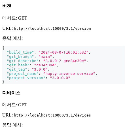
버전
메서드: GET
URL:
http://localhost:10000/3.1/version
응답 예시:
{
"build_time"
:
"2024-08-07T16:01:53Z"
,
"git_branch"
:
"main"
,
"git_describe"
:
"3.0.0-2-gce34c39e"
,
"git_hash"
:
"ce34c39e"
,
"git_tag"
:
"3.0.0"
,
"project_name"
:
"haply-inverse-service"
,
"project_version"
:
"3.0.0.0"
}
디바이스
메서드: GET
URL:
http://localhost:10000/3.1/devices
응답 예시: