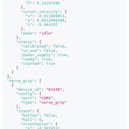
"z"
:
0.14297646
}
,
"cursor_velocity"
:
{
"x"
:
-0.011969013
,
"y"
:
0.0012009288
,
"z"
:
-0.043197
}
,
"mode"
:
"idle"
}
,
"status"
:
{
"calibrated"
:
false
,
"in_use"
:
false
,
"power_supply"
:
true
,
"ready"
:
true
,
"started"
:
true
}
}
]
,
"verse_grip"
:
[
{
"device_id"
:
"61548"
,
"config"
:
{
"port"
:
"COM3"
,
"type"
:
"verse_grip"
}
,
"state"
:
{
"button"
:
false
,
"hall"
:
0
,
"orientation"
:
{
"x"
:
-0.5019531
,