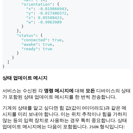
"orientation"
:
{
"x"
:
-0.019866943
,
"y"
:
-0.017486572
,
"z"
:
0.05508423
,
"w"
:
-0.9963989
}
}
,
"status"
:
{
"connected"
:
true
,
"awake"
:
true
,
"ready"
:
true
}
}
]
}
상태 업데이트 메시지
서비스는 수신된 각
명령 메시지에
대해
모든
디바이스의 상태
가 포함된 상태 업데이트 메시지를 한 번씩 전송합니다.
기계의 상태를 알고 싶다면 힘 값(값이 0이더라도)과 같은 메
시지를 미리 보내야 합니다. 이는 위치 추적이나 힘을 가하지
않는 등의 입력 장치로 사용하는 경우 특히 중요합니다. 상태
업데이트 메시지에는 다음이 포함됩니다.
형식입니다:
JSON