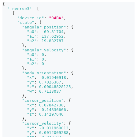
{
"inverse3"
:
[
{
"device_id"
:
"04BA"
,
"state"
:
{
"angular_position"
:
{
"a0"
:
-69.31704
,
"a1"
:
137.62952
,
"a2"
:
19.832787
}
,
"angular_velocity"
:
{
"a0"
:
0
,
"a1"
:
0
,
"a2"
:
0
}
,
"body_orientation"
:
{
"x"
:
-0.01940918
,
"y"
:
0.7026367
,
"z"
:
0.00048828125
,
"w"
:
0.7113037
}
,
"cursor_position"
:
{
"x"
:
0.07842738
,
"y"
:
-0.14836666
,
"z"
:
0.14297646
}
,
"cursor_velocity"
:
{
"x"
:
-0.011969013
,
"y"
:
0.0012009288
,