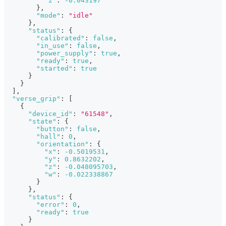
"z"
:
-0.043197
}
,
"mode"
:
"idle"
}
,
"status"
:
{
"calibrated"
:
false
,
"in_use"
:
false
,
"power_supply"
:
true
,
"ready"
:
true
,
"started"
:
true
}
}
]
,
"verse_grip"
:
[
{
"device_id"
:
"61548"
,
"state"
:
{
"button"
:
false
,
"hall"
:
0
,
"orientation"
:
{
"x"
:
-0.5019531
,
"y"
:
0.8632202
,
"z"
:
-0.048095703
,
"w"
:
-0.022338867
}
}
,
"status"
:
{
"error"
:
0
,
"ready"
:
true
}