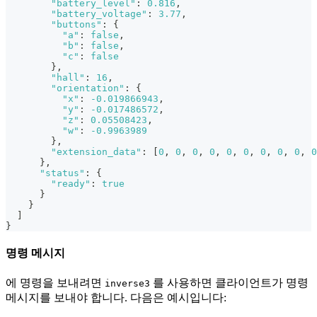
"battery_level"
:
0.816
,
"battery_voltage"
:
3.77
,
"buttons"
:
{
"a"
:
false
,
"b"
:
false
,
"c"
:
false
}
,
"hall"
:
16
,
"orientation"
:
{
"x"
:
-0.019866943
,
"y"
:
-0.017486572
,
"z"
:
0.05508423
,
"w"
:
-0.9963989
}
,
"extension_data"
:
[
0
,
0
,
0
,
0
,
0
,
0
,
0
,
0
,
0
,
0
}
,
"status"
:
{
"ready"
:
true
}
}
]
}
명령 메시지
에 명령을 보내려면
를 사용하면 클라이언트가 명령
inverse3
메시지를 보내야 합니다. 다음은 예시입니다: