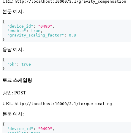
URL:
http://localhost:10000/3.1/gravity_compensation
본문 예시:
{
"device_id"
:
"049D"
,
"enable"
:
true
,
"gravity_scaling_factor"
:
0.8
}
응답 예시:
{
"ok"
:
true
}
토크 스케일링
방법: POST
URL:
http://localhost:10000/3.1/torque_scaling
본문 예시:
{
"device_id"
:
"049D"
,