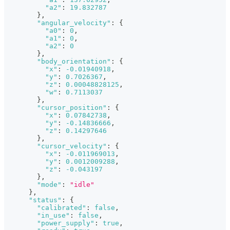
"a2"
:
19.832787
}
,
"angular_velocity"
:
{
"a0"
:
0
,
"a1"
:
0
,
"a2"
:
0
}
,
"body_orientation"
:
{
"x"
:
-0.01940918
,
"y"
:
0.7026367
,
"z"
:
0.00048828125
,
"w"
:
0.7113037
}
,
"cursor_position"
:
{
"x"
:
0.07842738
,
"y"
:
-0.14836666
,
"z"
:
0.14297646
}
,
"cursor_velocity"
:
{
"x"
:
-0.011969013
,
"y"
:
0.0012009288
,
"z"
:
-0.043197
}
,
"mode"
:
"idle"
}
,
"status"
:
{
"calibrated"
:
false
,
"in_use"
:
false
,
"power_supply"
:
true
,