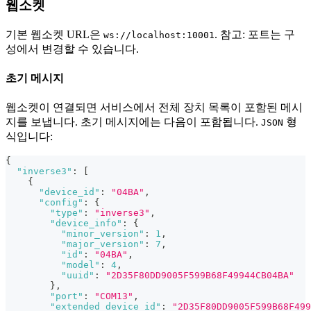
웹소켓
기본 웹소켓 URL은
. 참고: 포트는 구
ws://localhost:10001
성에서 변경할 수 있습니다.
초기 메시지
웹소켓이 연결되면 서비스에서 전체 장치 목록이 포함된 메시
지를 보냅니다. 초기 메시지에는 다음이 포함됩니다.
형
JSON
식입니다:
{
"inverse3"
:
[
{
"device_id"
:
"04BA"
,
"config"
:
{
"type"
:
"inverse3"
,
"device_info"
:
{
"minor_version"
:
1
,
"major_version"
:
7
,
"id"
:
"04BA"
,
"model"
:
4
,
"uuid"
:
"2D35F80DD9005F599B68F49944CB04BA"
}
,
"port"
:
"COM13"
,
"extended_device_id"
:
"2D35F80DD9005F599B68F499