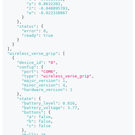
"y"
:
0.8632202
,
"z"
:
-0.048095703
,
"w"
:
-0.022338867
}
}
,
"status"
:
{
"error"
:
0
,
"ready"
:
true
}
}
]
,
"wireless_verse_grip"
:
[
{
"device_id"
:
"0"
,
"config"
:
{
"port"
:
"COM6"
,
"type"
:
"wireless_verse_grip"
,
"major_version"
:
1
,
"minor_version"
:
4
,
"hardware_version"
:
1
}
,
"state"
:
{
"battery_level"
:
0.816
,
"battery_voltage"
:
3.77
,
"buttons"
:
{
"a"
:
false
,
"b"
:
false
,
"c"
:
false
}
,
"hall"
:
16
,