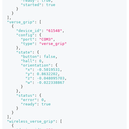
"ready"
:
true
,
"started"
:
true
}
}
]
,
"verse_grip"
:
[
{
"device_id"
:
"61548"
,
"config"
:
{
"port"
:
"COM3"
,
"type"
:
"verse_grip"
}
,
"state"
:
{
"button"
:
false
,
"hall"
:
0
,
"orientation"
:
{
"x"
:
-0.5019531
,
"y"
:
0.8632202
,
"z"
:
-0.048095703
,
"w"
:
-0.022338867
}
}
,
"status"
:
{
"error"
:
0
,
"ready"
:
true
}
}
]
,
"wireless_verse_grip"
:
[
{