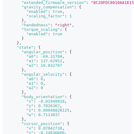
"extended_firmware_version"
:
"8C20FDC8010AA1E15
"gravity_compensation"
:
{
"enabled"
:
true
,
"scaling_factor"
:
1
}
,
"handedness"
:
"right"
,
"torque_scaling"
:
{
"enabled"
:
true
}
}
,
"state"
:
{
"angular_position"
:
{
"a0"
:
-69.31704
,
"a1"
:
137.62952
,
"a2"
:
19.832787
}
,
"angular_velocity"
:
{
"a0"
:
0
,
"a1"
:
0
,
"a2"
:
0
}
,
"body_orientation"
:
{
"x"
:
-0.01940918
,
"y"
:
0.7026367
,
"z"
:
0.00048828125
,
"w"
:
0.7113037
}
,
"cursor_position"
:
{
"x"
:
0.07842738
,
"y"
:
-0.14836666
,