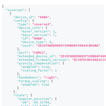
{
"inverse3"
:
[
{
"device_id"
:
"04BA"
,
"config"
:
{
"type"
:
"inverse3"
,
"device_info"
:
{
"minor_version"
:
1
,
"major_version"
:
7
,
"id"
:
"04BA"
,
"device_type"
:
4
,
"uuid"
:
"2D35F80DD9005F599B68F49944CB04BA"
}
,
"port"
:
"COM13"
,
"extended_device_id"
:
"2D35F80DD9005F599B68F499
"extended_firmware_version"
:
"8C20FDC8010AA1E15
"gravity_compensation"
:
{
"enabled"
:
true
,
"scaling_factor"
:
1
}
,
"handedness"
:
"right"
,
"torque_scaling"
:
{
"enabled"
:
true
}
}
,
"state"
:
{
"angular_position"
:
{
"a0"
:
-69.31704
,
"a1"
:
137.62952
,