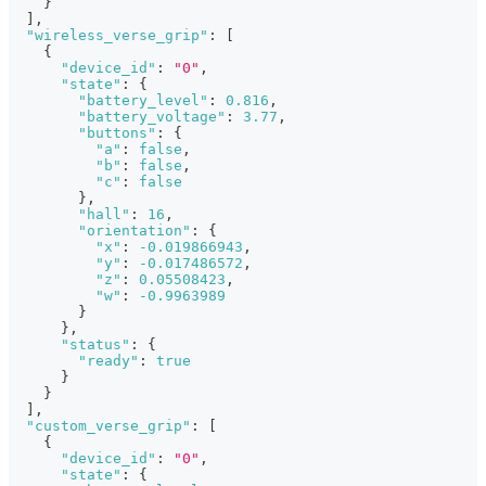
}
]
,
"wireless_verse_grip"
:
[
{
"device_id"
:
"0"
,
"state"
:
{
"battery_level"
:
0.816
,
"battery_voltage"
:
3.77
,
"buttons"
:
{
"a"
:
false
,
"b"
:
false
,
"c"
:
false
}
,
"hall"
:
16
,
"orientation"
:
{
"x"
:
-0.019866943
,
"y"
:
-0.017486572
,
"z"
:
0.05508423
,
"w"
:
-0.9963989
}
}
,
"status"
:
{
"ready"
:
true
}
}
]
,
"custom_verse_grip"
:
[
{
"device_id"
:
"0"
,
"state"
:
{