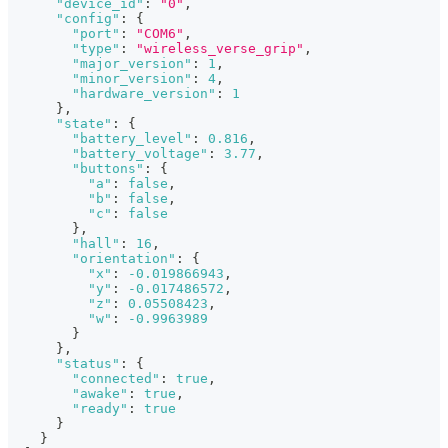
"device_id"
:
"0"
,
"config"
:
{
"port"
:
"COM6"
,
"type"
:
"wireless_verse_grip"
,
"major_version"
:
1
,
"minor_version"
:
4
,
"hardware_version"
:
1
}
,
"state"
:
{
"battery_level"
:
0.816
,
"battery_voltage"
:
3.77
,
"buttons"
:
{
"a"
:
false
,
"b"
:
false
,
"c"
:
false
}
,
"hall"
:
16
,
"orientation"
:
{
"x"
:
-0.019866943
,
"y"
:
-0.017486572
,
"z"
:
0.05508423
,
"w"
:
-0.9963989
}
}
,
"status"
:
{
"connected"
:
true
,
"awake"
:
true
,
"ready"
:
true
}
}