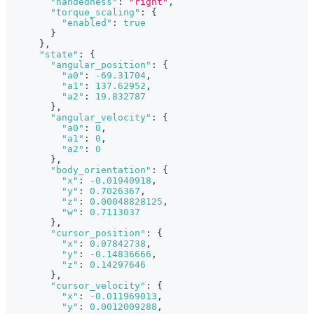
"handedness"
:
"right"
,
"torque_scaling"
:
{
"enabled"
:
true
}
}
,
"state"
:
{
"angular_position"
:
{
"a0"
:
-69.31704
,
"a1"
:
137.62952
,
"a2"
:
19.832787
}
,
"angular_velocity"
:
{
"a0"
:
0
,
"a1"
:
0
,
"a2"
:
0
}
,
"body_orientation"
:
{
"x"
:
-0.01940918
,
"y"
:
0.7026367
,
"z"
:
0.00048828125
,
"w"
:
0.7113037
}
,
"cursor_position"
:
{
"x"
:
0.07842738
,
"y"
:
-0.14836666
,
"z"
:
0.14297646
}
,
"cursor_velocity"
:
{
"x"
:
-0.011969013
,
"y"
:
0.0012009288
,