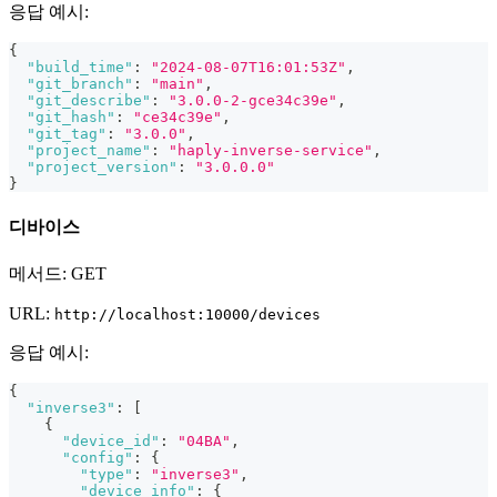
응답 예시:
{
"build_time"
:
"2024-08-07T16:01:53Z"
,
"git_branch"
:
"main"
,
"git_describe"
:
"3.0.0-2-gce34c39e"
,
"git_hash"
:
"ce34c39e"
,
"git_tag"
:
"3.0.0"
,
"project_name"
:
"haply-inverse-service"
,
"project_version"
:
"3.0.0.0"
}
디바이스
메서드: GET
URL:
http://localhost:10000/devices
응답 예시:
{
"inverse3"
:
[
{
"device_id"
:
"04BA"
,
"config"
:
{
"type"
:
"inverse3"
,
"device_info"
:
{