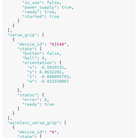
"in_use"
:
false
,
"power_supply"
:
true
,
"ready"
:
true
,
"started"
:
true
}
}
]
,
"verse_grip"
:
[
{
"device_id"
:
"61548"
,
"state"
:
{
"button"
:
false
,
"hall"
:
0
,
"orientation"
:
{
"x"
:
-0.5019531
,
"y"
:
0.8632202
,
"z"
:
-0.048095703
,
"w"
:
-0.022338867
}
}
,
"status"
:
{
"error"
:
0
,
"ready"
:
true
}
}
]
,
"wireless_verse_grip"
:
[
{
"device_id"
:
"0"
,
"state"
:
{