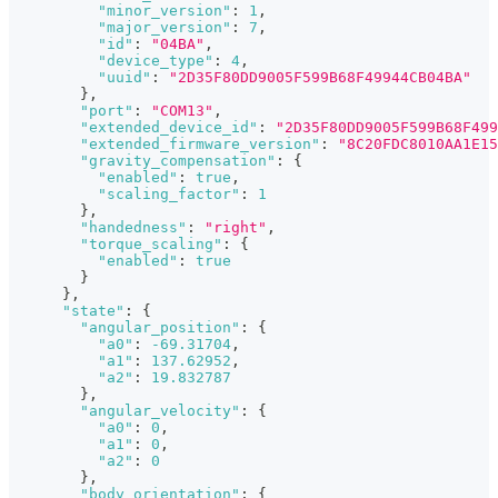
"minor_version"
:
1
,
"major_version"
:
7
,
"id"
:
"04BA"
,
"device_type"
:
4
,
"uuid"
:
"2D35F80DD9005F599B68F49944CB04BA"
}
,
"port"
:
"COM13"
,
"extended_device_id"
:
"2D35F80DD9005F599B68F499
"extended_firmware_version"
:
"8C20FDC8010AA1E15
"gravity_compensation"
:
{
"enabled"
:
true
,
"scaling_factor"
:
1
}
,
"handedness"
:
"right"
,
"torque_scaling"
:
{
"enabled"
:
true
}
}
,
"state"
:
{
"angular_position"
:
{
"a0"
:
-69.31704
,
"a1"
:
137.62952
,
"a2"
:
19.832787
}
,
"angular_velocity"
:
{
"a0"
:
0
,
"a1"
:
0
,
"a2"
:
0
}
,
"body_orientation"
:
{