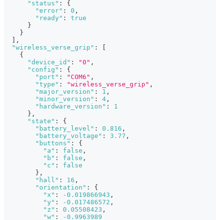
"status"
:
{
"error"
:
0
,
"ready"
:
true
}
}
]
,
"wireless_verse_grip"
:
[
{
"device_id"
:
"0"
,
"config"
:
{
"port"
:
"COM6"
,
"type"
:
"wireless_verse_grip"
,
"major_version"
:
1
,
"minor_version"
:
4
,
"hardware_version"
:
1
}
,
"state"
:
{
"battery_level"
:
0.816
,
"battery_voltage"
:
3.77
,
"buttons"
:
{
"a"
:
false
,
"b"
:
false
,
"c"
:
false
}
,
"hall"
:
16
,
"orientation"
:
{
"x"
:
-0.019866943
,
"y"
:
-0.017486572
,
"z"
:
0.05508423
,
"w"
:
-0.9963989