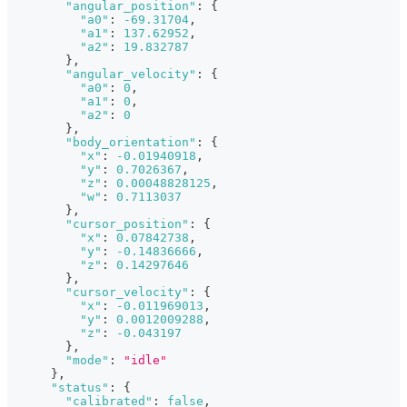
"angular_position"
:
{
"a0"
:
-69.31704
,
"a1"
:
137.62952
,
"a2"
:
19.832787
}
,
"angular_velocity"
:
{
"a0"
:
0
,
"a1"
:
0
,
"a2"
:
0
}
,
"body_orientation"
:
{
"x"
:
-0.01940918
,
"y"
:
0.7026367
,
"z"
:
0.00048828125
,
"w"
:
0.7113037
}
,
"cursor_position"
:
{
"x"
:
0.07842738
,
"y"
:
-0.14836666
,
"z"
:
0.14297646
}
,
"cursor_velocity"
:
{
"x"
:
-0.011969013
,
"y"
:
0.0012009288
,
"z"
:
-0.043197
}
,
"mode"
:
"idle"
}
,
"status"
:
{
"calibrated"
:
false
,