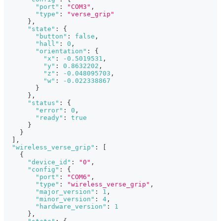
"port"
:
"COM3"
,
"type"
:
"verse_grip"
}
,
"state"
:
{
"button"
:
false
,
"hall"
:
0
,
"orientation"
:
{
"x"
:
-0.5019531
,
"y"
:
0.8632202
,
"z"
:
-0.048095703
,
"w"
:
-0.022338867
}
}
,
"status"
:
{
"error"
:
0
,
"ready"
:
true
}
}
]
,
"wireless_verse_grip"
:
[
{
"device_id"
:
"0"
,
"config"
:
{
"port"
:
"COM6"
,
"type"
:
"wireless_verse_grip"
,
"major_version"
:
1
,
"minor_version"
:
4
,
"hardware_version"
:
1
}
,