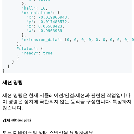
}
,
"hall"
:
16
,
"orientation"
:
{
"x"
:
-0.019866943
,
"y"
:
-0.017486572
,
"z"
:
0.05508423
,
"w"
:
-0.9963989
}
,
"extension_data"
:
[
0
,
0
,
0
,
0
,
0
,
0
,
0
,
0
,
0
,
0
}
,
"status"
:
{
"ready"
:
true
}
}
]
}
세션 명령
세션 명령은 현재 시뮬레이션/연결/세션과 관련된 작업입니다.
이 명령은 장치에 국한되지 않는 동작을 구성합니다. 특정하지
않습니다.
강제 렌더링 상태
모든 디바이스의 상태 스냅샷을 요청하세요.