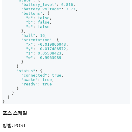
"state"
:
{
"battery_level"
:
0.816
,
"battery_voltage"
:
3.77
,
"buttons"
:
{
"a"
:
false
,
"b"
:
false
,
"c"
:
false
}
,
"hall"
:
16
,
"orientation"
:
{
"x"
:
-0.019866943
,
"y"
:
-0.017486572
,
"z"
:
0.05508423
,
"w"
:
-0.9963989
}
}
,
"status"
:
{
"connected"
:
true
,
"awake"
:
true
,
"ready"
:
true
}
}
]
}
포스 스케일
방법: POST