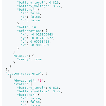
"battery_level"
:
0.816
,
"battery_voltage"
:
3.77
,
"buttons"
:
{
"a"
:
false
,
"b"
:
false
,
"c"
:
false
}
,
"hall"
:
16
,
"orientation"
:
{
"x"
:
-0.019866943
,
"y"
:
-0.017486572
,
"z"
:
0.05508423
,
"w"
:
-0.9963989
}
}
,
"status"
:
{
"ready"
:
true
}
}
]
,
"custom_verse_grip"
:
[
{
"device_id"
:
"0"
,
"state"
:
{
"battery_level"
:
0.816
,
"battery_voltage"
:
3.77
,
"buttons"
:
{
"a"
:
false
,
"b"
:
false
,
"c"
:
false