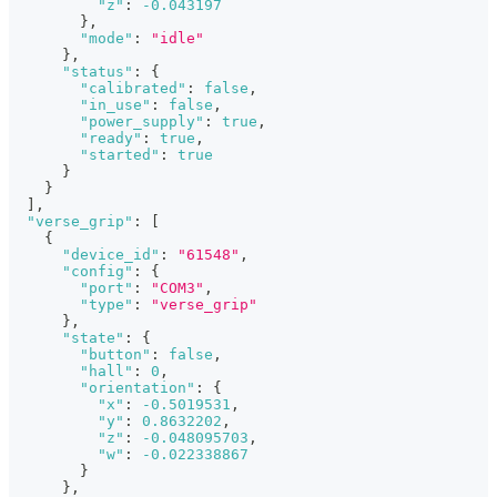
"z"
:
-0.043197
}
,
"mode"
:
"idle"
}
,
"status"
:
{
"calibrated"
:
false
,
"in_use"
:
false
,
"power_supply"
:
true
,
"ready"
:
true
,
"started"
:
true
}
}
]
,
"verse_grip"
:
[
{
"device_id"
:
"61548"
,
"config"
:
{
"port"
:
"COM3"
,
"type"
:
"verse_grip"
}
,
"state"
:
{
"button"
:
false
,
"hall"
:
0
,
"orientation"
:
{
"x"
:
-0.5019531
,
"y"
:
0.8632202
,
"z"
:
-0.048095703
,
"w"
:
-0.022338867
}
}
,