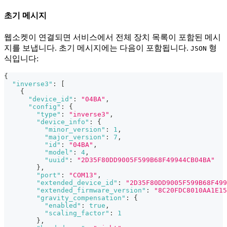
초기 메시지
웹소켓이 연결되면 서비스에서 전체 장치 목록이 포함된 메시
지를 보냅니다. 초기 메시지에는 다음이 포함됩니다.
형
JSON
식입니다:
{
"inverse3"
:
[
{
"device_id"
:
"04BA"
,
"config"
:
{
"type"
:
"inverse3"
,
"device_info"
:
{
"minor_version"
:
1
,
"major_version"
:
7
,
"id"
:
"04BA"
,
"model"
:
4
,
"uuid"
:
"2D35F80DD9005F599B68F49944CB04BA"
}
,
"port"
:
"COM13"
,
"extended_device_id"
:
"2D35F80DD9005F599B68F499
"extended_firmware_version"
:
"8C20FDC8010AA1E15
"gravity_compensation"
:
{
"enabled"
:
true
,
"scaling_factor"
:
1
}
,