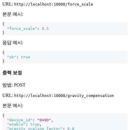
URL:
http://localhost:10000/force_scale
본문 예시:
{
"force_scale"
:
0.5
}
응답 예시:
{
"ok"
:
true
}
중력 보정
방법: POST
URL:
http://localhost:10000/gravity_compensation
본문 예시:
{
"device_id"
:
"049D"
,
"enable"
:
true
,
"gravity_scaling_factor"
:
0.8