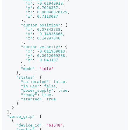
"x"
:
-0.01940918
,
"y"
:
0.7026367
,
"z"
:
0.00048828125
,
"w"
:
0.7113037
}
,
"cursor_position"
:
{
"x"
:
0.07842738
,
"y"
:
-0.14836666
,
"z"
:
0.14297646
}
,
"cursor_velocity"
:
{
"x"
:
-0.011969013
,
"y"
:
0.0012009288
,
"z"
:
-0.043197
}
,
"mode"
:
"idle"
}
,
"status"
:
{
"calibrated"
:
false
,
"in_use"
:
false
,
"power_supply"
:
true
,
"ready"
:
true
,
"started"
:
true
}
}
]
,
"verse_grip"
:
[
{
"device_id"
:
"61548"
,
"config"
:
{