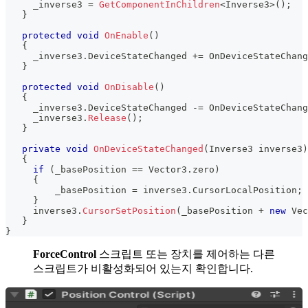
     _inverse3 
=
GetComponentInChildren
<
Inverse3
>
(
)
;
}
protected
void
OnEnable
(
)
{
     _inverse3
.
DeviceStateChanged 
+=
 OnDeviceStateChang
}
protected
void
OnDisable
(
)
{
     _inverse3
.
DeviceStateChanged 
-=
 OnDeviceStateChang
     _inverse3
.
Release
(
)
;
}
private
void
OnDeviceStateChanged
(
Inverse3
 inverse3
)
{
if
(
_basePosition 
==
 Vector3
.
zero
)
{
         _basePosition 
=
 inverse3
.
CursorLocalPosition
;
}
     inverse3
.
CursorSetPosition
(
_basePosition 
+
new
Vec
}
}
ForceControl
스크립트 또는 장치를 제어하는 다른
스크립트가 비활성화되어 있는지 확인합니다.