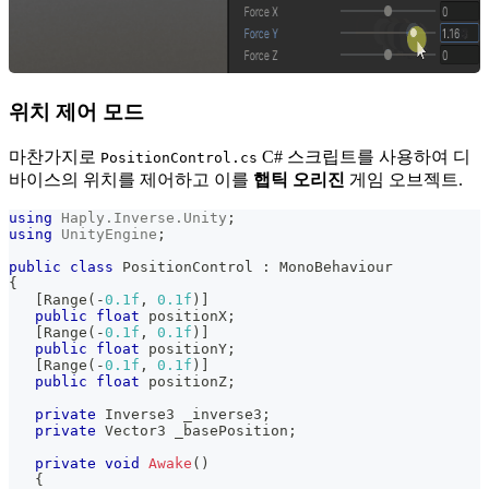
위치 제어 모드
마찬가지로
C# 스크립트를 사용하여 디
PositionControl.cs
바이스의 위치를 제어하고 이를
햅틱 오리진
게임 오브젝트.
using
Haply
.
Inverse
.
Unity
;
using
UnityEngine
;
public
class
PositionControl
:
MonoBehaviour
{
[
Range
(
-
0.1f
,
0.1f
)
]
public
float
 positionX
;
[
Range
(
-
0.1f
,
0.1f
)
]
public
float
 positionY
;
[
Range
(
-
0.1f
,
0.1f
)
]
public
float
 positionZ
;
private
Inverse3
 _inverse3
;
private
Vector3
 _basePosition
;
private
void
Awake
(
)
{