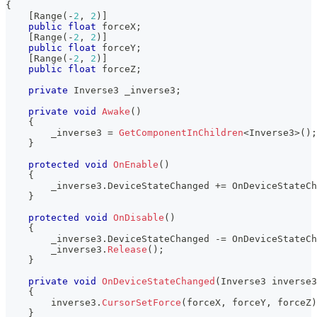
{
[
Range
(
-
2
,
2
)
]
public
float
 forceX
;
[
Range
(
-
2
,
2
)
]
public
float
 forceY
;
[
Range
(
-
2
,
2
)
]
public
float
 forceZ
;
private
Inverse3
 _inverse3
;
private
void
Awake
(
)
{
        _inverse3 
=
GetComponentInChildren
<
Inverse3
>
(
)
;
}
protected
void
OnEnable
(
)
{
        _inverse3
.
DeviceStateChanged 
+=
 OnDeviceStateCh
}
protected
void
OnDisable
(
)
{
        _inverse3
.
DeviceStateChanged 
-=
 OnDeviceStateCh
        _inverse3
.
Release
(
)
;
}
private
void
OnDeviceStateChanged
(
Inverse3
 inverse3
{
        inverse3
.
CursorSetForce
(
forceX
,
 forceY
,
 forceZ
)
}