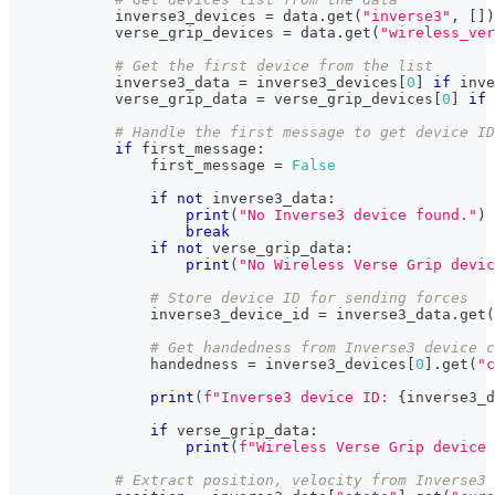
            inverse3_devices 
=
 data
.
get
(
"inverse3"
,
[
]
)
            verse_grip_devices 
=
 data
.
get
(
"wireless_ver
# Get the first device from the list
            inverse3_data 
=
 inverse3_devices
[
0
]
if
 inve
            verse_grip_data 
=
 verse_grip_devices
[
0
]
if
 
# Handle the first message to get device ID
if
 first_message
:
                first_message 
=
False
if
not
 inverse3_data
:
print
(
"No Inverse3 device found."
)
break
if
not
 verse_grip_data
:
print
(
"No Wireless Verse Grip devic
# Store device ID for sending forces
                inverse3_device_id 
=
 inverse3_data
.
get
(
# Get handedness from Inverse3 device c
                handedness 
=
 inverse3_devices
[
0
]
.
get
(
"c
print
(
f"Inverse3 device ID: 
{
inverse3_d
if
 verse_grip_data
:
print
(
f"Wireless Verse Grip device 
# Extract position, velocity from Inverse3 