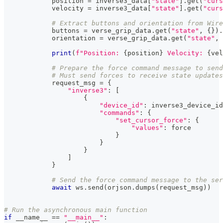
            position 
=
 inverse3_data
[
"state"
]
.
get
(
"curs
            velocity 
=
 inverse3_data
[
"state"
]
.
get
(
"curs
# Extract buttons and orientation from Wire
            buttons 
=
 verse_grip_data
.
get
(
"state"
,
{
}
)
.
            orientation 
=
 verse_grip_data
.
get
(
"state"
,
print
(
f"Position: 
{
position
}
 Velocity: 
{
vel
# Prepare the force command message to send
# Must send forces to receive state updates
            request_msg 
=
{
"inverse3"
:
[
{
"device_id"
:
 inverse3_device_id
"commands"
:
{
"set_cursor_force"
:
{
"values"
:
 force
}
}
}
]
}
# Send the force command message to the ser
await
 ws
.
send
(
orjson
.
dumps
(
request_msg
)
)
# Run the asynchronous main function
if
 __name__ 
==
"__main__"
: